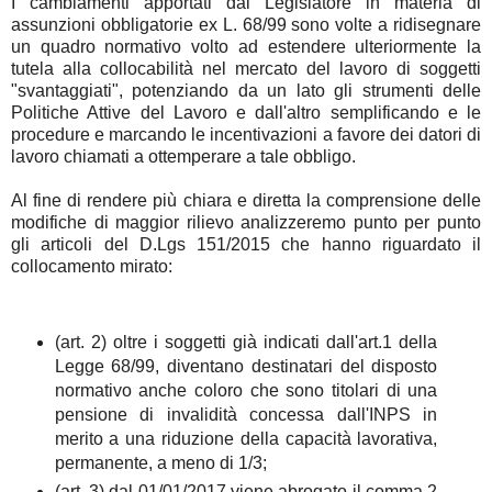
I cambiamenti apportati dal Legislatore in materia di
assunzioni obbligatorie ex L. 68/99 sono volte a ridisegnare
un quadro normativo volto ad estendere ulteriormente la
tutela alla collocabilità nel mercato del lavoro di soggetti
"svantaggiati", potenziando da un lato gli strumenti delle
Politiche Attive del Lavoro e dall'altro semplificando e le
procedure e marcando le incentivazioni a favore dei datori di
lavoro chiamati a ottemperare a tale obbligo.
Al fine di rendere più chiara e diretta la comprensione delle
modifiche di maggior rilievo analizzeremo punto per punto
gli articoli del D.Lgs 151/2015 che hanno riguardato il
collocamento mirato:
(art. 2) oltre i soggetti già indicati dall'art.1 della
Legge 68/99, diventano destinatari del disposto
normativo anche coloro che sono titolari di una
pensione di invalidità concessa dall'INPS in
merito a una riduzione della capacità lavorativa,
permanente, a meno di 1/3;
(art. 3) dal 01/01/2017 viene abrogato il comma 2