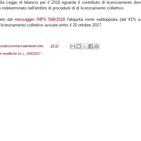
lla Legge di bilancio per il 2018 riguarda il contributo di licenziamento do
o indeterminato nell'ambito di procedure di di licenziamento collettivo.
cato dal
messaggio INPS 594/2018
l'aliquota viene raddoppiata (dal 41% 
 licenziamento collettivo avviate entro il 20 ottobre 2017.
studiocommercialeolivieri.info
alle
18:37
le modifiche ex L. 205/2017