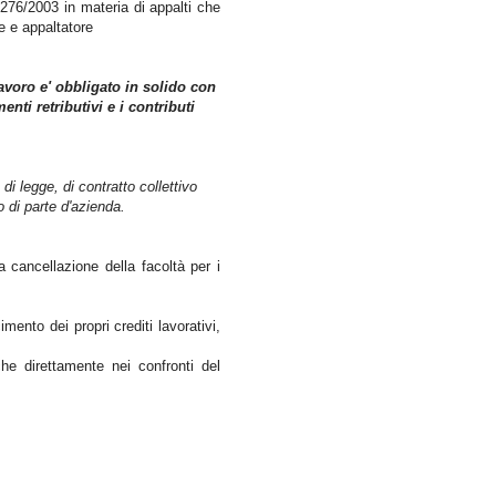
s 276/2003 in materia di appalti che
e e appaltatore
avoro e' obbligato in solido con
enti retributivi e i contributi
di legge, di contratto collettivo
o di parte d'azienda.
 cancellazione della facoltà per i
imento dei propri crediti lavorativi,
he direttamente nei confronti del