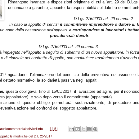
Rimangono invariate le disposizioni originarie di cui all'art. 29 del D.Lg
continuano a garantire, appunto, la responsabilità solidale tra committent
D.Lgs 276/2003 art. 29 comma 2.
In caso di appalto di servizi
il committente imprenditore o datore di l
di un anno dalla cessazione dell'appalto,
a corrispondere ai lavoratori i trattam
previdenziali dovuti
.
D.Lgs 276/2003 art. 29 comma 3.
 impiegato nell'appalto a seguito di subentro di un nuovo appaltatore, in forza 
 o di clausola del contratto d'appalto, non costituisce trasferimento d'azienda 
2017 riguardano l'eliminazione del beneficio della preventiva escussione e la
dettato normativo, la solidarietà passiva negli appalti.
ne,
questa obbligava, fino al 16/03/2017, il lavoratore ad agire, per il riconosc
voro (appaltatore) e solo dopo verso il committente (appaltante).
minazione di questo obbligo permetterà, sostanzialmente, di procedere anc
ventiva azione nei confronti del soggetto appaltatore.
studiocommercialeolivieri.info
alle
14:51
appalti: le modifiche del D.L 25/2017