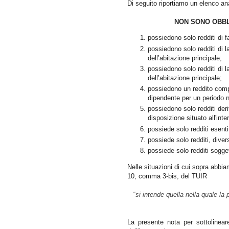
Di seguito riportiamo un elenco anal
NON SONO OBBLI
possiedono solo redditi di f
possiedono solo redditi di l
dell’abitazione principale;
possiedono solo redditi di l
dell’abitazione principale;
possiedono un reddito compl
dipendente per un periodo no
possiedono solo redditi deri
disposizione situato all'inte
possiede solo redditi esenti
possiede solo redditi, diver
possiede solo redditi soggett
Nelle situazioni di cui sopra abbiam
10, comma 3-bis, del TUIR
“
si intende quella nella quale la 
La presente nota per sottolinea