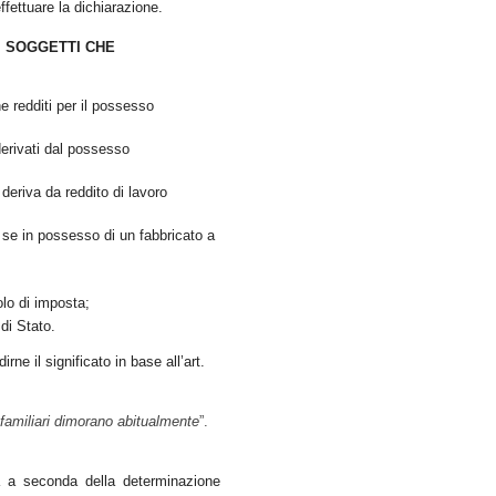
ffettuare la dichiarazione.
 I SOGGETTI CHE
e redditi per il possesso
 derivati dal possesso
deriva da reddito di lavoro
e se in possesso di un fabbricato a
olo di imposta;
 di Stato.
ne il significato in base all’art.
oi familiari dimorano abitualmente
”.
a a seconda della determinazione