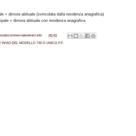
le = dimora abituale (svincolata dalla residenza anagrafica)
ipale = dimora abituale con residenza anagrafica
studiocommercialeolivieri.info
alle
00:43
INVIO DEL MODELLO 730 O UNICO P.F.