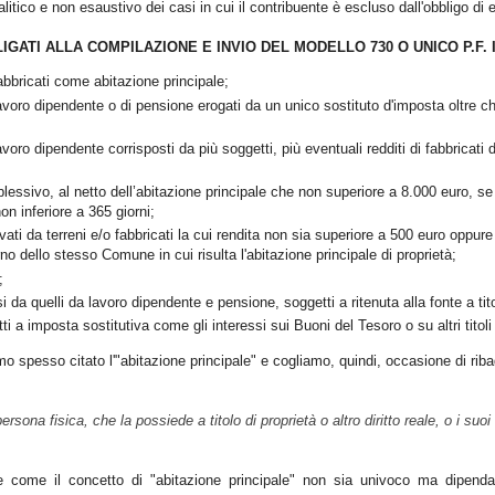
itico e non esaustivo dei casi in cui il contribuente è escluso dall'obbligo di e
GATI ALLA COMPILAZIONE E INVIO DEL MODELLO 730 O UNICO P.F.
abbricati come abitazione principale;
avoro dipendente o di pensione erogati da un unico sostituto d'imposta oltre ch
avoro dipendente corrisposti da più soggetti, più eventuali redditi di fabbricati
essivo, al netto dell’abitazione principale che non superiore a 8.000 euro, se 
n inferiore a 365 giorni;
vati da terreni e/o fabbricati la cui rendita non sia superiore a 500 euro oppur
rno dello stesso Comune in cui risulta l'abitazione principale di proprietà;
;
si da quelli da lavoro dipendente e pensione, soggetti a ritenuta alla fonte a tit
i a imposta sostitutiva come gli interessi sui Buoni del Tesoro o su altri titoli
o spesso citato l'"abitazione principale" e cogliamo, quindi, occasione di ribadir
persona fisica, che la possiede a titolo di proprietà o altro diritto reale, o i su
re come il concetto di "abitazione principale" non sia univoco ma dipend